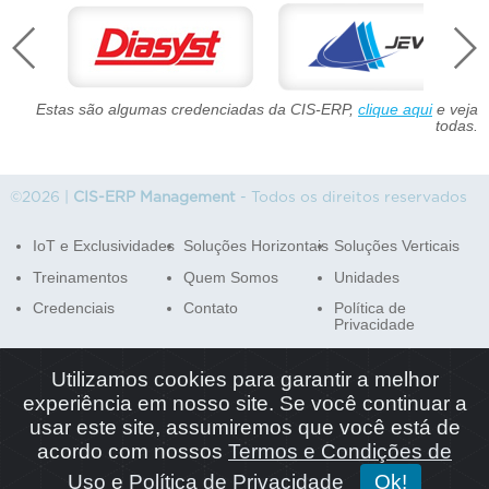
Estas são algumas credenciadas da CIS-ERP,
clique aqui
e veja
todas.
©2026 |
CIS-ERP Management
- Todos os direitos reservados
IoT e Exclusividades
Soluções Horizontais
Soluções Verticais
Treinamentos
Quem Somos
Unidades
Credenciais
Contato
Política de
Privacidade
Termos & Condições
Utilizamos cookies para garantir a melhor
experiência em nosso site. Se você continuar a
usar este site, assumiremos que você está de
Phone: +55 (12) 98113-3600 - Email: contato@cis-erp.com.br
acordo com nossos
Termos e Condições de
Av Dr. Nelson D'Avila, Nº 389, Sala 15A,
Centro - 12245-030 - São José dos Campos, SP
Uso
e
Política de Privacidade
Ok!